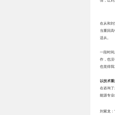
情，让刘
在从和刘
当重回高
适从。
一段时间
作，也没
也觉得我
以技术重
在咨询了
能源专业
刘紫龙：