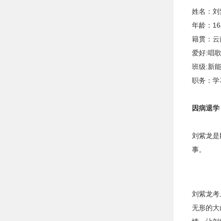
姓名：刘
年龄：1
籍贯：云
爱好:唱
班级:新能
职务：学
因病退学
刘紫龙是
事。
刘紫龙考
无形的大