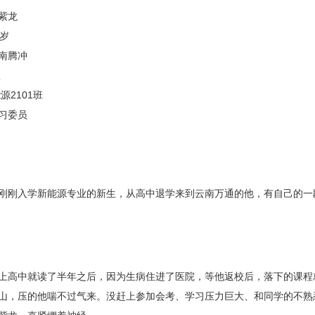
紫龙
6岁
南腾冲
歌
源2101班
习委员
刚刚入学新能源专业的新生，从高中退学来到云南万通的他，有自己的一
上高中就读了半年之后，因为生病住进了医院，等他返校后，落下的课程
山，压的他喘不过气来。没赶上参加会考、学习压力巨大、和同学的不熟