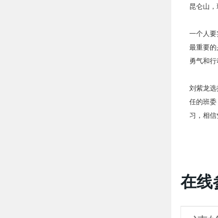
昆仑山，
一个人要
最重要的
勇气和行
刘紫龙选
任的班委
习，相信
在线