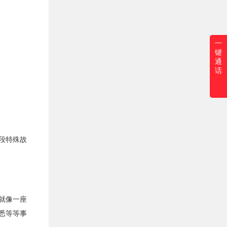
一
键
通
话
段特殊故
就像一座
悉等等事