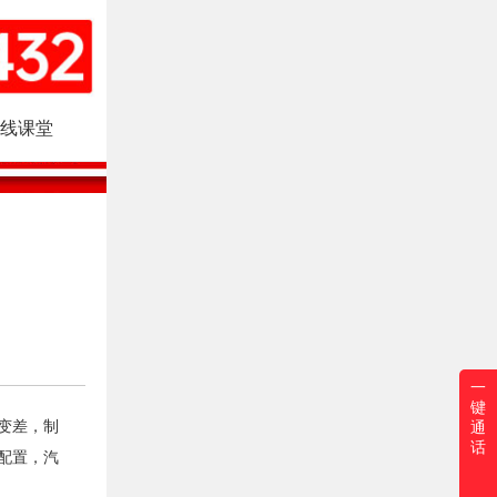
线课堂
？
一
键
变差，制
通
话
配置，汽