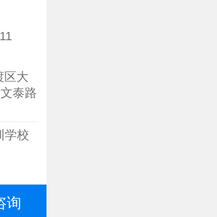
11
渡区大
园文泰路
培训学校
咨询