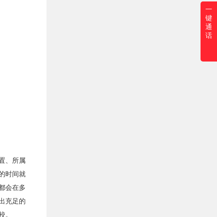
一
键
通
话
置、所属
的时间就
都会在多
出充足的
校。