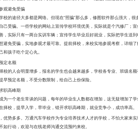
参观避免受骗
学校的途径大多都是网络。但现在“照骗”那么多，修图软件那么强大，很
自己受骗。一些学校的网站上宣传学校环境优美，实际就是个汽修厂；宣
善，实际只有一两台实训车辆；宣传学生毕业后好就业，实际把学生送到
想避免受骗，实地参观才最可靠。提前择校，来校实地参观考察，详细了
己和孩子吃个定心丸。
预定名额
择校的人会明显增多，报名的学生也会越来越多，学校各专业、班级名额
提早预定名额，不受分数限制，给自己上份保险。
求职高峰期
成为一个老生常谈的问题，每年的毕业生人数都在增加，这无疑增加了学
在择校，提早入学，早毕业，错开求职高峰期，就业竞争小，成功率高。
，优势多多。万通汽车学校作为专业培养技术人才的学校，不怕大家来实
不如行动，欢迎与在线老师沟通交流预约来校。