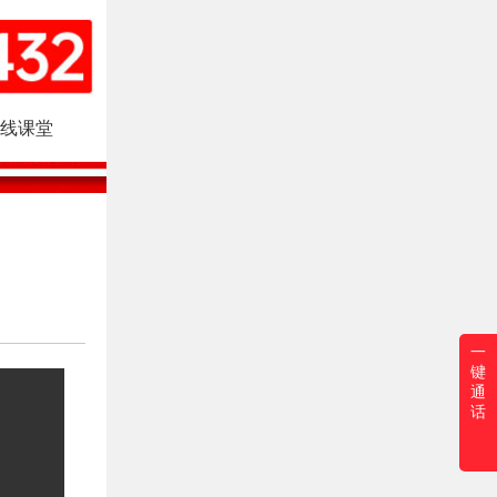
线课堂
一
键
通
话