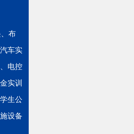
美、布
源汽车实
心、电控
钣金实训
、学生公
设施设备