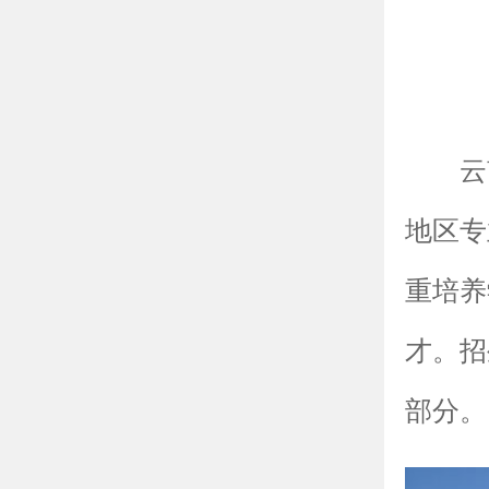
云
地区专
重培养
才。招
部分。