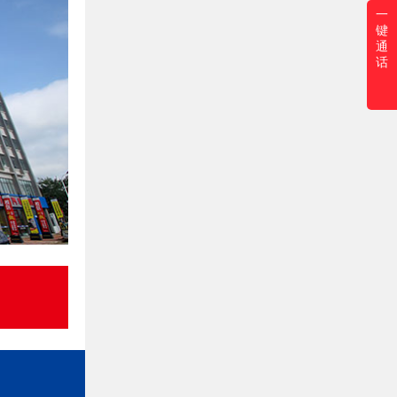
一
键
通
话