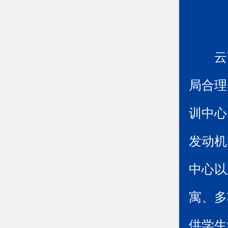
云
局合理
训中心
发动机
中心以
寓、多
供学生