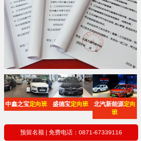
中鑫之宝
定向班
盛德宝
定向班
北汽新能源
定向
班
预留名额 | 免费电话：0871-67339116