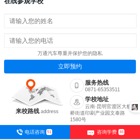
在线参观学校
万通汽车尊重并保护您的隐私
服务热线
0871-65353511
学校地址
云南·昆明官渡区大板
来校路线
address
桥街道印刷产业园文泰路
1580号


电话咨询
咨询学费
51
46
Copyright © 2010-2022 云南万通汽修职业培训学校
滇ICP备15001442号-1